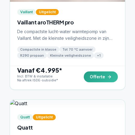
Vaillant
Uitgelicht
Vaillant aroTHERM pro
De compactste lucht-water warmtepomp van
Vaillant. Met de kleinste veiligheidszone in zijn
klasse past de aroTHERM pro vrijwel overal —
Compactste in klasse
Tot 70 °C aanvoer
ideaal voor krappe tuinen en smalle zijgevels.
R290 propaan
Kleinste veiligheidszone
+
1
R290 propaan, tot 70 °C aanvoer.
Vanaf €4.995*
Incl. BTW & installatie
Offerte
Na aftrek ISDE-subsidie*
Quatt
Uitgelicht
Quatt