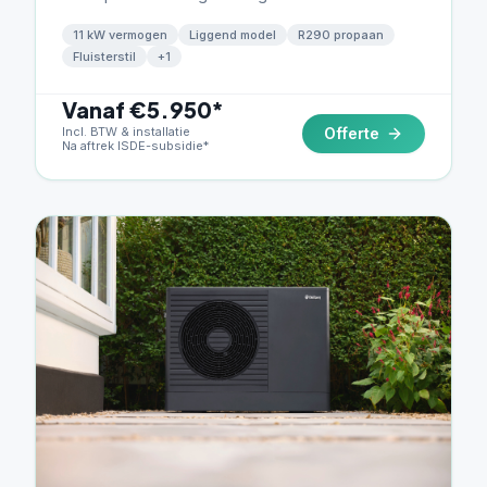
fluisterstille werking.
11 kW vermogen
Liggend model
R290 propaan
Fluisterstil
+
1
Vanaf €5.950*
Incl. BTW & installatie
Offerte
Na aftrek ISDE-subsidie*