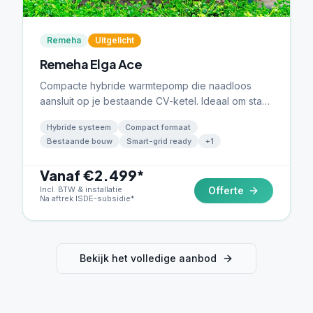
Remeha
Uitgelicht
Remeha Elga Ace
Compacte hybride warmtepomp die naadloos
aansluit op je bestaande CV-ketel. Ideaal om stap
voor stap te verduurzamen met maximaal
Hybride systeem
Compact formaat
rendement.
Bestaande bouw
Smart-grid ready
+
1
Vanaf €2.499*
Incl. BTW & installatie
Offerte
Na aftrek ISDE-subsidie*
Bekijk het volledige aanbod