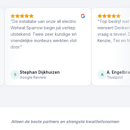
tallatie van onze all electric
"
Top bedrijf met hardwerke
 Sparrow begin juli verliep
mensen! Denken goed mee,
kend. Twee zeer kundige en
vraag is teveel. Dank aan Dan
elijke monteurs werkten vlot
Kenzie, Tim en Maurice!
"
tephan Dijkhuizen
A. Engelbracht
A
ogle Review
Trustpilot
Alleen de beste partners en strengste kwaliteitsnormen