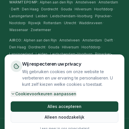
WARMTEPOMP
:
Alphen aan den Rijn
·
Amstelveen
·
Amsterdam
·
Delft
·
Den Haag
·
Dordrecht
·
Gouda
·
Hilversum
·
Hoofddorp
·
Lansingerland
·
Leiden
·
Leidschendam-Voorburg
·
Pijnacker-
Nootdorp
·
Rijswijk
·
Rotterdam
·
Utrecht
·
Waddinxveen
·
Wassenaar
·
Zoetermeer
AIRCO
:
Alphen aan den Rijn
·
Amstelveen
·
Amsterdam
·
Delft
·
Den Haag
·
Dordrecht
·
Gouda
·
Hilversum
·
Hoofddorp
·
Lansingerland
·
Leiden
·
Leidschendam-Voorburg
·
Pijnacker-
Nootdorp
·
Rijswijk
·
Rotterdam
·
Utrecht
·
Waddinxveen
·
Wij respecteren uw privacy
Wassenaar
·
Zoetermeer
Wij gebruiken cookies om onze website te
verbeteren en uw ervaring te personaliseren. U
CV-KETEL
:
Alphen aan den Rijn
·
Amstelveen
·
Amsterdam
·
kunt zelf kiezen welke cookies u toestaat.
Delft
·
Den Haag
·
Dordrecht
·
Gouda
·
Hilversum
·
Hoofddorp
·
Lansingerland
·
Leiden
·
Leidschendam-Voorburg
·
Pijnacker-
Cookievoorkeuren aanpassen
Nootdorp
·
Rijswijk
·
Rotterdam
·
Utrecht
·
Waddinxveen
·
Wassenaar
·
Zoetermeer
Alles accepteren
Alleen noodzakelijk
©
2026
Climaflux. Alle rechten voorbehouden.
Lees meer in ons
privacybeleid