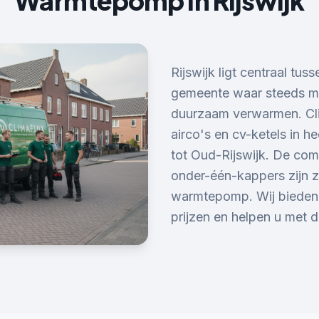
Warmtepomp
in
Rijswijk
Rijswijk ligt centraal tu
gemeente waar steeds me
duurzaam verwarmen. Cli
airco's en cv-ketels in h
tot Oud-Rijswijk. De com
onder-één-kappers zijn z
warmtepomp. Wij bieden ee
prijzen en helpen u met 