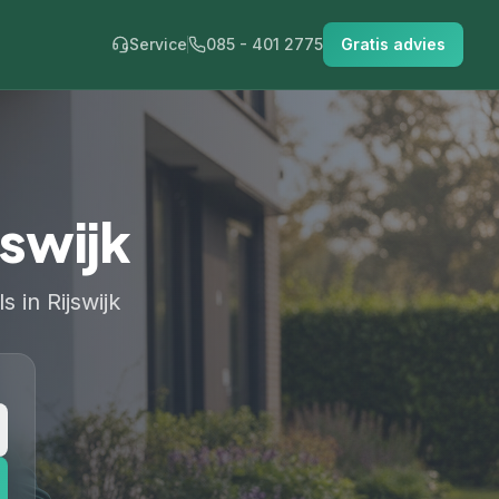
Service
085 - 401 2775
Gratis advies
jswijk
 in Rijswijk