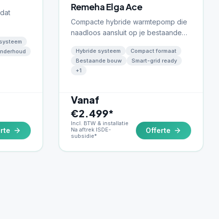
Remeha Elga Ace
 dat
Compacte hybride warmtepomp die
naadloos aansluit op je bestaande
t tot 80%
 systeem
CV-ketel. Ideaal om stap voor stap te
ssingen.
Hybride systeem
Compact formaat
onderhoud
verduurzamen met maximaal
Bestaande bouw
Smart-grid ready
rendement.
+
1
Vanaf
€2.499*
Incl. BTW & installatie
rte
Na aftrek ISDE-
Offerte
subsidie*