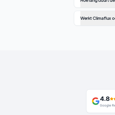
Hoe lang duurt de 
Werkt Climaflux oo
4.8
Google Re