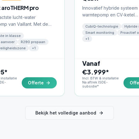
t aroTHERM pro
Innovatief hybride systeem
warmtepomp en CV-ketel
ctste lucht-water
combineert. Bespaart direc
mp van Vaillant. Met de
CubiQ-technologie
Hybride
op gas zonder grote aanpa
eiligheidszone in zijn
Smart monitoring
Proactief 
te in klasse
st de aroTHERM pro vrijwel
+
1
 aanvoer
R290 propaan
ideaal voor krappe tuinen
veiligheidszone
+
1
 zijgevels. R290 propaan,
 aanvoer.
Vanaf
5*
€3.999*
installatie
Incl. BTW & installatie
SDE-
Offerte
Na aftrek ISDE-
Offe
subsidie*
Bekijk het volledige aanbod