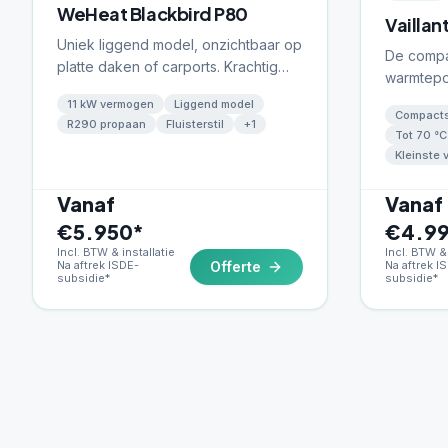
WeHeat Blackbird P80
Vaillan
Uniek liggend model, onzichtbaar op
De compa
platte daken of carports. Krachtig
warmtepo
vermogen tot 11 kW met fluisterstille
kleinste v
11 kW vermogen
Liggend model
werking.
Compacts
klasse pa
R290 propaan
Fluisterstil
+
1
Tot 70 °C
overal — 
Kleinste 
en smalle
tot 70 °C
Vanaf
Vanaf
€5.950*
€4.99
Incl. BTW & installatie
Incl. BTW & 
Na aftrek ISDE-
Offerte
Na aftrek I
subsidie*
subsidie*