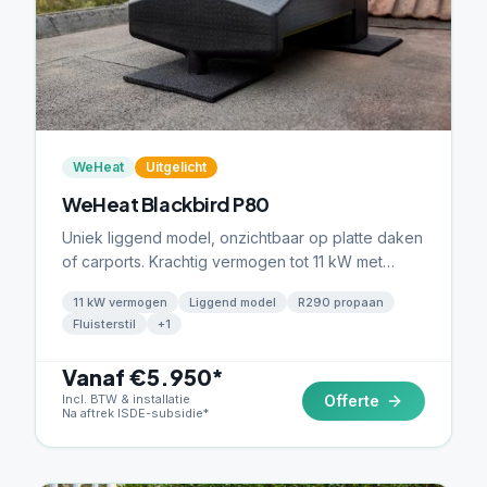
WeHeat
Uitgelicht
WeHeat Blackbird P80
Uniek liggend model, onzichtbaar op platte daken
of carports. Krachtig vermogen tot 11 kW met
fluisterstille werking.
11 kW vermogen
Liggend model
R290 propaan
Fluisterstil
+
1
Vanaf €5.950*
Incl. BTW & installatie
Offerte
Na aftrek ISDE-subsidie*