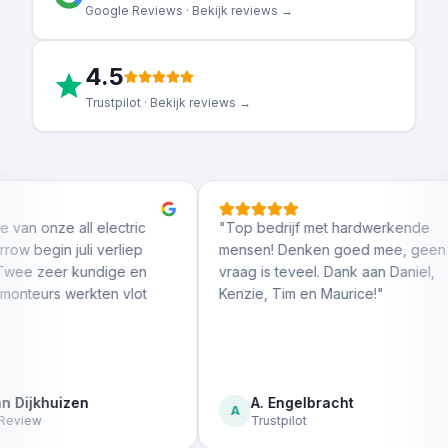
Google Reviews · Bekijk reviews →
4.5
Trustpilot · Bekijk reviews →
ctric
"
Top bedrijf met hardwerkende
"
Erg d
liep
mensen! Denken goed mee, geen
denken
e en
vraag is teveel. Dank aan Daniel,
Install
 vlot
Kenzie, Tim en Maurice!
"
monteur
achter.
A. Engelbracht
T
A
T
Trustpilot
Go