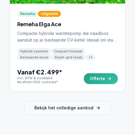
Remeha
Uitgelicht
Remeha Elga Ace
Compacte hybride warmtepomp die naadloos
aansluit op je bestaande CV-ketel. Ideaal om stap
voor stap te verduurzamen met maximaal
Hybride systeem
Compact formaat
rendement.
Bestaande bouw
Smart-grid ready
+
1
Vanaf €2.499*
Incl. BTW & installatie
Offerte
Na aftrek ISDE-subsidie*
Bekijk het volledige aanbod