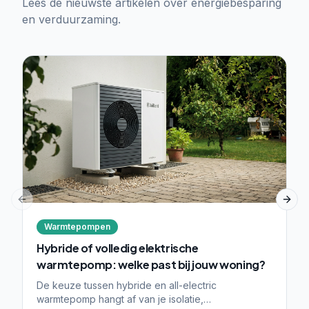
Lees de nieuwste artikelen over energiebesparing
en verduurzaming.
Previous slide
Next
Warmtepompen
Hybride of volledig elektrische
warmtepomp: welke past bij jouw woning?
De keuze tussen hybride en all-electric
warmtepomp hangt af van je isolatie,