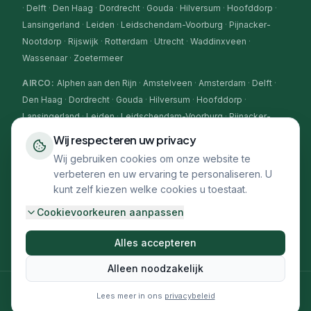
·
Delft
·
Den Haag
·
Dordrecht
·
Gouda
·
Hilversum
·
Hoofddorp
·
Lansingerland
·
Leiden
·
Leidschendam-Voorburg
·
Pijnacker-
Nootdorp
·
Rijswijk
·
Rotterdam
·
Utrecht
·
Waddinxveen
·
Wassenaar
·
Zoetermeer
AIRCO
:
Alphen aan den Rijn
·
Amstelveen
·
Amsterdam
·
Delft
·
Den Haag
·
Dordrecht
·
Gouda
·
Hilversum
·
Hoofddorp
·
Lansingerland
·
Leiden
·
Leidschendam-Voorburg
·
Pijnacker-
Nootdorp
·
Rijswijk
·
Rotterdam
·
Utrecht
·
Waddinxveen
·
Wij respecteren uw privacy
Wassenaar
·
Zoetermeer
Wij gebruiken cookies om onze website te
verbeteren en uw ervaring te personaliseren. U
CV-KETEL
:
Alphen aan den Rijn
·
Amstelveen
·
Amsterdam
·
kunt zelf kiezen welke cookies u toestaat.
Delft
·
Den Haag
·
Dordrecht
·
Gouda
·
Hilversum
·
Hoofddorp
·
Lansingerland
·
Leiden
·
Leidschendam-Voorburg
·
Pijnacker-
Cookievoorkeuren aanpassen
Nootdorp
·
Rijswijk
·
Rotterdam
·
Utrecht
·
Waddinxveen
·
Wassenaar
·
Zoetermeer
Alles accepteren
Alleen noodzakelijk
©
2026
Climaflux. Alle rechten voorbehouden.
Lees meer in ons
privacybeleid
Algemene voorwaarden
·
Privacybeleid
·
Cookievoorkeuren