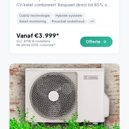
CV-ketel combineert. Bespaart direct tot 80% op
gas zonder grote aanpassingen.
CubiQ-technologie
Hybride systeem
Smart monitoring
Proactief onderhoud
+
1
Vanaf €3.999*
Incl. BTW & installatie
Offerte
Na aftrek ISDE-subsidie*