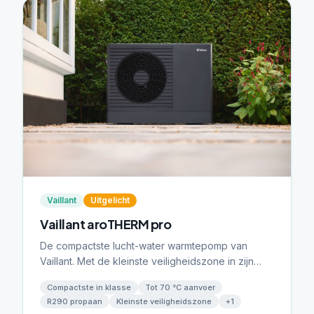
Vaillant
Uitgelicht
Vaillant aroTHERM pro
De compactste lucht-water warmtepomp van
Vaillant. Met de kleinste veiligheidszone in zijn
klasse past de aroTHERM pro vrijwel overal —
Compactste in klasse
Tot 70 °C aanvoer
ideaal voor krappe tuinen en smalle zijgevels.
R290 propaan
Kleinste veiligheidszone
+
1
R290 propaan, tot 70 °C aanvoer.