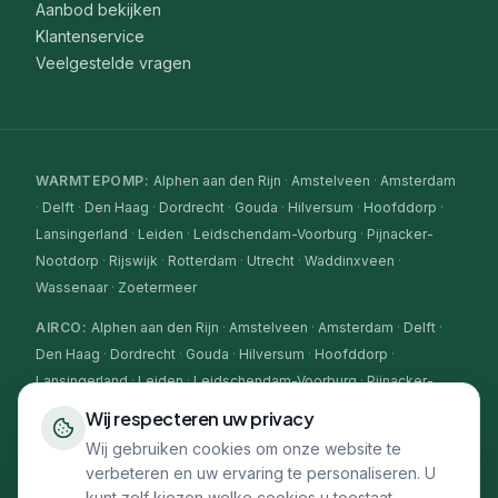
Aanbod bekijken
Klantenservice
Veelgestelde vragen
WARMTEPOMP
:
Alphen aan den Rijn
·
Amstelveen
·
Amsterdam
·
Delft
·
Den Haag
·
Dordrecht
·
Gouda
·
Hilversum
·
Hoofddorp
·
Lansingerland
·
Leiden
·
Leidschendam-Voorburg
·
Pijnacker-
Nootdorp
·
Rijswijk
·
Rotterdam
·
Utrecht
·
Waddinxveen
·
Wassenaar
·
Zoetermeer
AIRCO
:
Alphen aan den Rijn
·
Amstelveen
·
Amsterdam
·
Delft
·
Den Haag
·
Dordrecht
·
Gouda
·
Hilversum
·
Hoofddorp
·
Lansingerland
·
Leiden
·
Leidschendam-Voorburg
·
Pijnacker-
Nootdorp
·
Rijswijk
·
Rotterdam
·
Utrecht
·
Waddinxveen
·
Wij respecteren uw privacy
Wassenaar
·
Zoetermeer
Wij gebruiken cookies om onze website te
verbeteren en uw ervaring te personaliseren. U
CV-KETEL
:
Alphen aan den Rijn
·
Amstelveen
·
Amsterdam
·
kunt zelf kiezen welke cookies u toestaat.