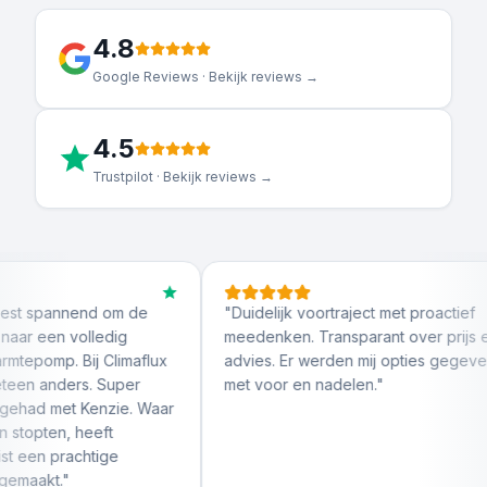
4.8
Google Reviews · Bekijk reviews →
4.5
Trustpilot · Bekijk reviews →
nend om de
"
Duidelijk voortraject met proactief
volledig
meedenken. Transparant over prijs en
 Bij Climaflux
advies. Er werden mij opties gegeven
rs. Super
met voor en nadelen.
"
v
t Kenzie. Waar
d
 heeft
achtige