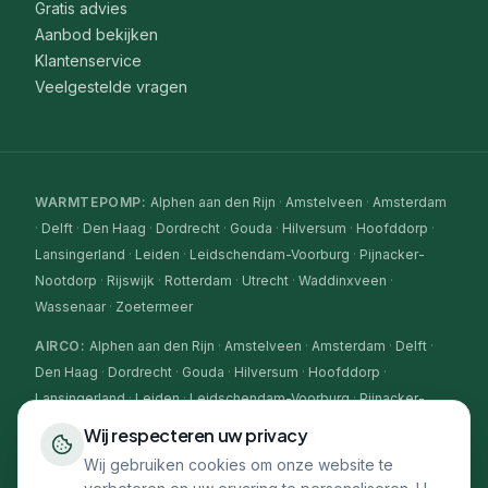
Gratis advies
Aanbod bekijken
Klantenservice
Veelgestelde vragen
WARMTEPOMP
:
Alphen aan den Rijn
·
Amstelveen
·
Amsterdam
·
Delft
·
Den Haag
·
Dordrecht
·
Gouda
·
Hilversum
·
Hoofddorp
·
Lansingerland
·
Leiden
·
Leidschendam-Voorburg
·
Pijnacker-
Nootdorp
·
Rijswijk
·
Rotterdam
·
Utrecht
·
Waddinxveen
·
Wassenaar
·
Zoetermeer
AIRCO
:
Alphen aan den Rijn
·
Amstelveen
·
Amsterdam
·
Delft
·
Den Haag
·
Dordrecht
·
Gouda
·
Hilversum
·
Hoofddorp
·
Lansingerland
·
Leiden
·
Leidschendam-Voorburg
·
Pijnacker-
Nootdorp
·
Rijswijk
·
Rotterdam
·
Utrecht
·
Waddinxveen
·
Wij respecteren uw privacy
Wassenaar
·
Zoetermeer
Wij gebruiken cookies om onze website te