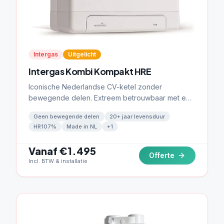
Intergas
Uitgelicht
Intergas Kombi Kompakt HRE
Iconische Nederlandse CV-ketel zonder
bewegende delen. Extreem betrouwbaar met een
levensduur van meer dan 20 jaar.
Geen bewegende delen
20+ jaar levensduur
HR107%
Made in NL
+
1
Vanaf €1.495
Offerte
Incl. BTW & installatie