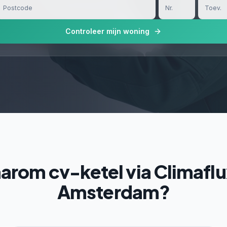
Controleer mijn woning
rom cv-ketel via Climaflu
Amsterdam?