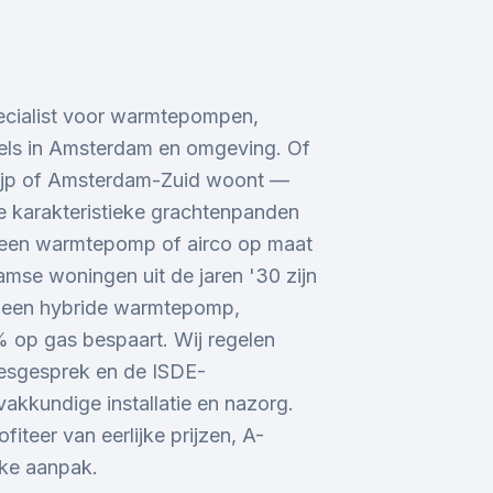
pecialist voor warmtepompen,
tels in Amsterdam en omgeving. Of
Pijp of Amsterdam-Zuid woont —
 karakteristieke grachtenpanden
j een warmtepomp of airco op maat
amse woningen uit de jaren '30 zijn
r een hybride warmtepomp,
 op gas bespaart. Wij regelen
viesgesprek en de ISDE-
vakkundige installatie en nazorg.
fiteer van eerlijke prijzen, A-
jke aanpak.