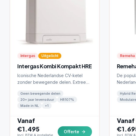
Intergas
Uitgelicht
Remeha
Intergas Kombi Kompakt HRE
Remeha
Iconische Nederlandse CV-ketel
De popula
zonder bewegende delen. Extreem
Nederland
betrouwbaar met een levensduur
Ready en 
Geen bewegende delen
Hybrid R
van meer dan 20 jaar.
thermosta
20+ jaar levensduur
HR107%
Modulair
Made in NL
+
1
Vanaf
Vanaf
€1.495
€1.69
Offerte
Incl. BTW & installatie
Incl. BTW & 