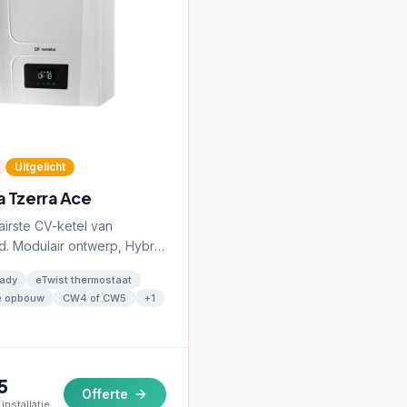
Uitgelicht
 Tzerra Ace
irste CV-ketel van
. Modulair ontwerp, Hybrid
inclusief eTwist slimme
eady
eTwist thermostaat
at.
e opbouw
CW4 of CW5
+
1
5
Offerte
installatie