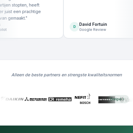
pten, heeft
een prachtige
aakt.
"
David Fortuin
D
Google Review
Alleen de beste partners en strengste kwaliteitsnormen
Swipe