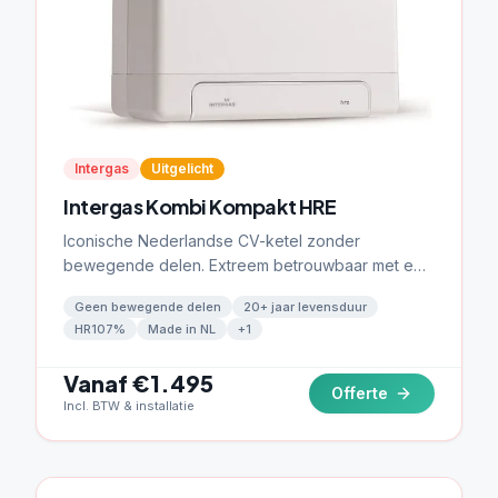
Intergas
Uitgelicht
Intergas Kombi Kompakt HRE
Iconische Nederlandse CV-ketel zonder
bewegende delen. Extreem betrouwbaar met een
levensduur van meer dan 20 jaar.
Geen bewegende delen
20+ jaar levensduur
HR107%
Made in NL
+
1
Vanaf €1.495
Offerte
Incl. BTW & installatie