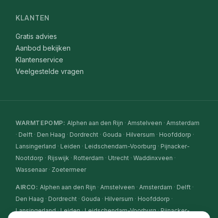
KLANTEN
Gratis advies
Aanbod bekijken
Klantenservice
Veelgestelde vragen
WARMTEPOMP
:
Alphen aan den Rijn
·
Amstelveen
·
Amsterdam
·
Delft
·
Den Haag
·
Dordrecht
·
Gouda
·
Hilversum
·
Hoofddorp
·
Lansingerland
·
Leiden
·
Leidschendam-Voorburg
·
Pijnacker-
Nootdorp
·
Rijswijk
·
Rotterdam
·
Utrecht
·
Waddinxveen
·
Wassenaar
·
Zoetermeer
AIRCO
:
Alphen aan den Rijn
·
Amstelveen
·
Amsterdam
·
Delft
·
Den Haag
·
Dordrecht
·
Gouda
·
Hilversum
·
Hoofddorp
·
Lansingerland
·
Leiden
·
Leidschendam-Voorburg
·
Pijnacker-