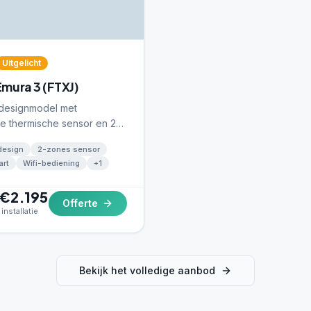
Uitgelicht
Emura 3 (FTXJ)
designmodel met
nte thermische sensor en 2-
wegingsdetectie.
design
2-zones sensor
ar in wit of zwart.
art
Wifi-bediening
+
1
 €2.195
Offerte
installatie
Bekijk het volledige aanbod