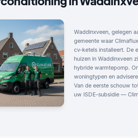
rconditioning
in
Waddinxv
Waddinxveen, gelegen aa
gemeente waar Climaflux
cv-ketels installeert. D
huizen in Waddinxveen zi
hybride warmtepomp. On
woningtypen en adviseren
Van de eerste schouw tot
uw ISDE-subsidie — Clima