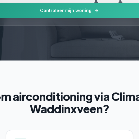
Controleer mijn woning
 airconditioning via Clima
Waddinxveen?