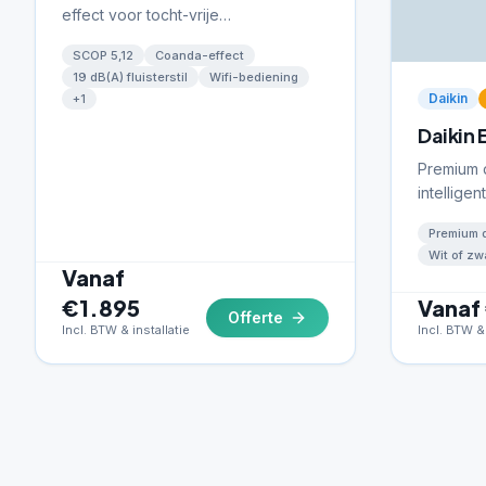
effect voor tocht-vrije
klimaatbeheersing. Fluisterstil op
SCOP 5,12
Coanda-effect
slechts 19 dB(A).
19 dB(A) fluisterstil
Wifi-bediening
Daikin
+
1
Daikin 
Premium 
intellige
zones be
Premium 
Beschikba
Wit of zw
Vanaf
€1.895
Vanaf
Offerte
Incl. BTW & installatie
Incl. BTW & 