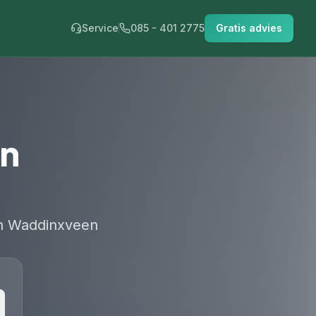
Service
085 - 401 2775
Gratis advies
in
in Waddinxveen