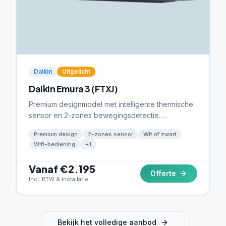
Daikin
Uitgelicht
Daikin Emura 3 (FTXJ)
Premium designmodel met intelligente thermische
sensor en 2-zones bewegingsdetectie.
Beschikbaar in wit of zwart.
Premium design
2-zones sensor
Wit of zwart
Wifi-bediening
+
1
Vanaf €2.195
Offerte
Incl. BTW & installatie
Bekijk het volledige aanbod