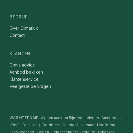
BEDRIJF
Over Climaflux
Contact
KLANTEN
Gratis advies
Aanbod bekijken
Klantenservice
Veelgestelde vragen
WARMTEPOMP
:
Alphen aan den Rijn
·
Amstelveen
·
Amsterdam
·
Delft
·
Den Haag
·
Dordrecht
·
Gouda
·
Hilversum
·
Hoofddorp
·
Lansingerland
·
Leiden
·
Leidschendam-Voorburg
·
Pijnacker-