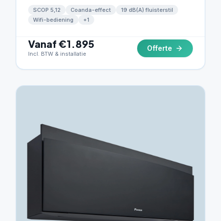
slechts 19 dB(A).
SCOP 5,12
Coanda-effect
19 dB(A) fluisterstil
Wifi-bediening
+
1
Vanaf €1.895
Offerte
Incl. BTW & installatie