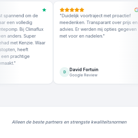
end om de
"
Duidelijk voortraject met proactief
"
De
olledig
meedenken. Transparant over prijs en
We
ij Climaflux
advies. Er werden mij opties gegeven
ui
s. Super
met voor en nadelen.
"
vr
Kenzie. Waar
do
heeft
htige
David Fortuin
D
Google Review
Alleen de beste partners en strengste kwaliteitsnormen