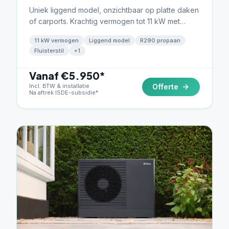
Uniek liggend model, onzichtbaar op platte daken
of carports. Krachtig vermogen tot 11 kW met
fluisterstille werking.
11 kW vermogen
Liggend model
R290 propaan
Fluisterstil
+
1
Vanaf €5.950*
Incl. BTW & installatie
Offerte
Na aftrek ISDE-subsidie*