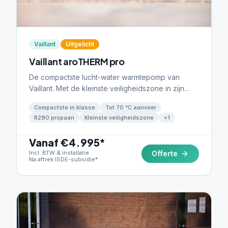
Vaillant
Uitgelicht
Vaillant aroTHERM pro
De compactste lucht-water warmtepomp van
Vaillant. Met de kleinste veiligheidszone in zijn
klasse past de aroTHERM pro vrijwel overal —
Compactste in klasse
Tot 70 °C aanvoer
ideaal voor krappe tuinen en smalle zijgevels.
R290 propaan
Kleinste veiligheidszone
+
1
R290 propaan, tot 70 °C aanvoer.
Vanaf €4.995*
Incl. BTW & installatie
Offerte
Na aftrek ISDE-subsidie*