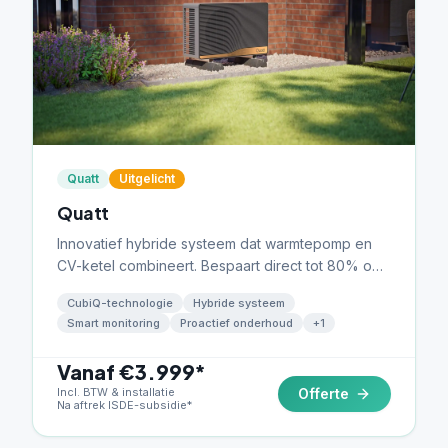
Quatt
Uitgelicht
Quatt
Innovatief hybride systeem dat warmtepomp en
CV-ketel combineert. Bespaart direct tot 80% op
gas zonder grote aanpassingen.
CubiQ-technologie
Hybride systeem
Smart monitoring
Proactief onderhoud
+
1
Vanaf €3.999*
Incl. BTW & installatie
Offerte
Na aftrek ISDE-subsidie*