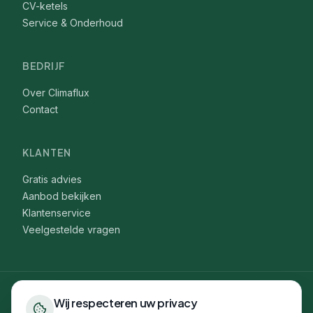
CV-ketels
Service & Onderhoud
BEDRIJF
Over Climaflux
Contact
KLANTEN
Gratis advies
Aanbod bekijken
Klantenservice
Veelgestelde vragen
Wij respecteren uw privacy
WARMTEPOMP
:
Alphen aan den Rijn
·
Amstelveen
·
Amsterdam