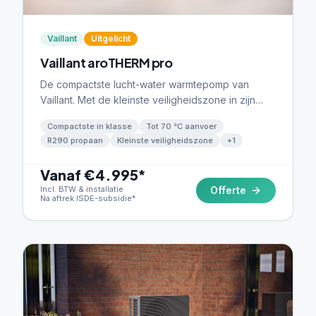
Vaillant
Uitgelicht
Vaillant aroTHERM pro
De compactste lucht-water warmtepomp van
Vaillant. Met de kleinste veiligheidszone in zijn
klasse past de aroTHERM pro vrijwel overal —
Compactste in klasse
Tot 70 °C aanvoer
ideaal voor krappe tuinen en smalle zijgevels.
R290 propaan
Kleinste veiligheidszone
+
1
R290 propaan, tot 70 °C aanvoer.
Vanaf €4.995*
Incl. BTW & installatie
Offerte
Na aftrek ISDE-subsidie*