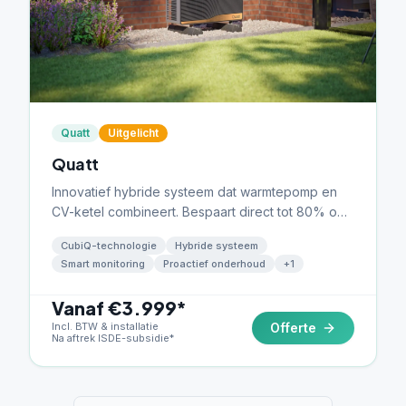
Quatt
Uitgelicht
Quatt
Innovatief hybride systeem dat warmtepomp en
CV-ketel combineert. Bespaart direct tot 80% op
gas zonder grote aanpassingen.
CubiQ-technologie
Hybride systeem
Smart monitoring
Proactief onderhoud
+
1
Vanaf €3.999*
Incl. BTW & installatie
Offerte
Na aftrek ISDE-subsidie*