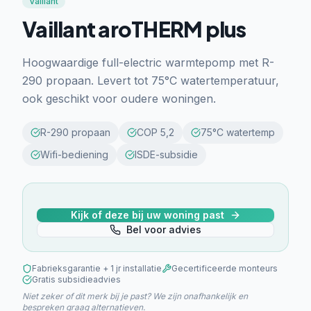
Vaillant
Vaillant aroTHERM plus
Hoogwaardige full-electric warmtepomp met R-
290 propaan. Levert tot 75°C watertemperatuur,
ook geschikt voor oudere woningen.
R-290 propaan
COP 5,2
75°C watertemp
Wifi-bediening
ISDE-subsidie
Kijk of deze bij uw woning past
Bel voor advies
Fabrieksgarantie + 1 jr installatie
Gecertificeerde monteurs
Gratis subsidieadvies
Niet zeker of dit merk bij je past? We zijn onafhankelijk en
bespreken graag alternatieven.