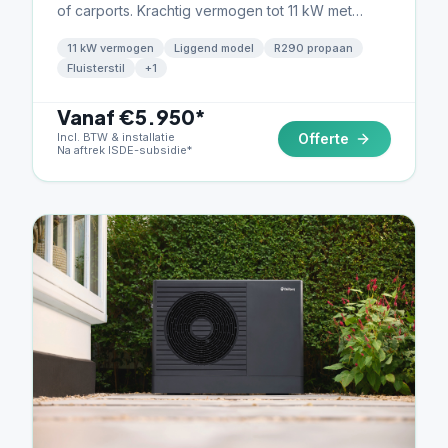
of carports. Krachtig vermogen tot 11 kW met
fluisterstille werking.
11 kW vermogen
Liggend model
R290 propaan
Fluisterstil
+
1
Vanaf €5.950*
Incl. BTW & installatie
Offerte
Na aftrek ISDE-subsidie*