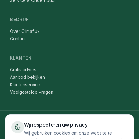
Service & Onderhoud
BEDRIJF
Over Climaflux
Contact
KLANTEN
Gratis advies
Aanbod bekijken
Klantenservice
Veelgestelde vragen
Wij respecteren uw privacy
WARMTEPOMP
:
Alphen aan den Rijn
·
Amstelveen
·
Amsterdam
·
Delft
·
Den Haag
·
Dordrecht
·
Gouda
·
Hilversum
·
Hoofddorp
·
Wij gebruiken cookies om onze website te